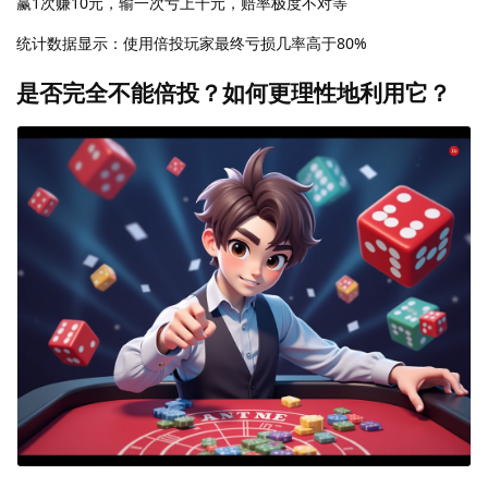
赢1次赚10元，输一次亏上千元，赔率极度不对等
统计数据显示：使用倍投玩家最终亏损几率高于80%
是否完全不能倍投？如何更理性地利用它？